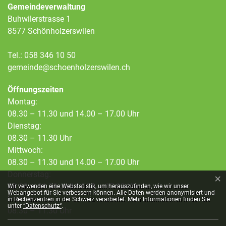
Gemeindeverwaltung
Buhwilerstrasse 1
8577 Schönholzerswilen
Tel.:
058 346 10 50
gemeinde@schoenholzerswilen.ch
Öffnungszeiten
Montag:
08.30 – 11.30 und 14.00 – 17.00 Uhr
Dienstag:
08.30 – 11.30 Uhr
Mittwoch:
08.30 – 11.30 und 14.00 – 17.00 Uhr
Donnerstag:
×
Webstatistik
08.30 – 11.30 und 14.00 – 17.00 Uhr
Wir verwenden eine Webstatistik, um herauszufinden, wie wir unser
Webangebot für Sie verbessern können. Alle Daten werden anonymisiert und
Freitag:
in Rechenzentren in der Schweiz verarbeitet. Mehr Informationen finden Sie
unter
“Datenschutz“
.
08.30 – 11.30 Uhr