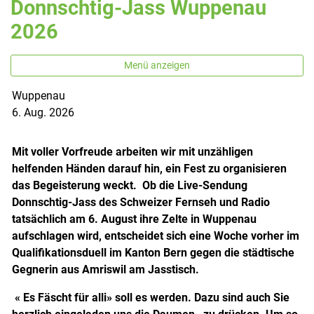
Donnschtig-Jass Wuppenau
2026
Menü anzeigen
Wuppenau
Zugehörige Objekte
6. Aug. 2026
Mit voller Vorfreude arbeiten wir mit unzähligen
helfenden Händen darauf hin, ein Fest zu organisieren
das Begeisterung weckt. Ob die Live-Sendung
Donnschtig-Jass des Schweizer Fernseh und Radio
tatsächlich am 6. August ihre Zelte in Wuppenau
aufschlagen wird, entscheidet sich eine Woche vorher im
Qualifikationsduell im Kanton Bern gegen die städtische
Gegnerin aus Amriswil am Jasstisch.
« Es Fäscht für alli» soll es werden. Dazu sind auch Sie