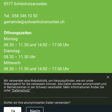
8577 Schönholzerswilen
Tel.:
058 346 10 50
gemeinde@schoenholzerswilen.ch
Öffnungszeiten
Montag:
08.30 – 11.30 und 14.00 – 17.00 Uhr
Dienstag:
08.30 – 11.30 Uhr
Mittwoch:
08.30 – 11.30 und 14.00 – 17.00 Uhr
Donnerstag:
×
Webstatistik
08.30 – 11.30 und 14.00 – 17.00 Uhr
Wir verwenden eine Webstatistik, um herauszufinden, wie wir unser
Webangebot für Sie verbessern können. Alle Daten werden anonymisiert und
Freitag:
in Rechenzentren in der Schweiz verarbeitet. Mehr Informationen finden Sie
unter
“Datenschutz“
.
08.30 – 11.30 Uhr
Dürfen wir Ihre anonymisierten Daten verwenden?
Ja
Nein