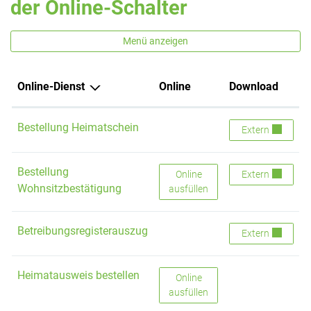
der Online-Schalter
Menü anzeigen
Online-Dienst
Online
Download
Bestellung Heimatschein
Bestellung Heim
Extern
Bestellung
Bestellung Wohnsitzbestätigun
Bestellung Wohn
Online
Extern
Wohnsitzbestätigung
ausfüllen
Betreibungsregisterauszug
Betreibungsregi
Extern
Heimatausweis bestellen
Heimatausweis bestellen
Online
ausfüllen